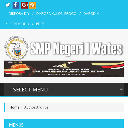
DIKPORA DIY
DIKPORA KULON PROGO
DAPODIK
KEMDIKBUD
PDSP
Home
Author Archive
MENUS