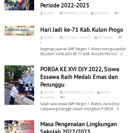
Periode 2022-2023
ADMIN
JANUARI 9, 2023
KEGIATAN
0
Hari Jadi ke-71 Kab. Kulon Progo
ADMIN
OKTOBER 14, 2022
KEGIATAN
0
Segenap Jajaran SMP Negeri 1 Wates mengucapkan
SELAMAT HARI JADI KE-71 KAB. KULON PROGO
PORDA KE XVI DIY 2022, Siswa
Essawa Raih Medali Emas dan
Perunggu
ADMIN
SEPTEMBER 12, 2022
BERITA
,
KEGIATAN
0
Salah satu siswa SMP Negeri 1 Wates, Aura Devi
Cahyaning Hanggit dalam mengikuti PORDA
Masa Pengenalan Lingkungan
Sekolah 2022/2023