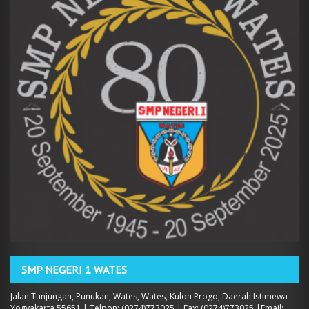
SMP NEGERI 1 WATES
Jalan Tunjungan, Punukan, Wates, Wates, Kulon Progo, Daerah Istimewa
Yogyakarta 55651 | Telpon: (0274)773025 | Fax: (0274)773025 |Email: