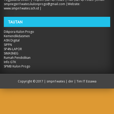
smpnegeri1wates.kulonprogo@gmail.com |Website:
www.smpn1wates.sch.id |
TAUTAN
Dikpora Kulon Progo
Kemendikdasmen
ASN Digital
SIPPN
SP4N-LAPOR
SIMASNEG
Rumah Pendidikan
Info GTK
SPMB Kulon Progo
Copyright ©
2017 | smpn1wates
| dnr | Tim IT Essawa