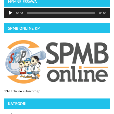
HYMNE ESSAWA
Pemutar
00:00
00:00
Audio
SPMB ONLINE KP
SPMB Online Kulon Progo
KATEGORI