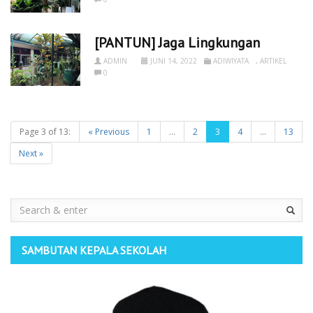
[PANTUN] Jaga Lingkungan
ADMIN
JUNI 14, 2022
ADIWIYATA
,
ARTIKEL
0
Page 3 of 13:
« Previous
1
...
2
3
4
...
13
Next »
Search
SAMBUTAN KEPALA SEKOLAH