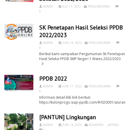
ADMIN
JULI 11, 2022
PENGUMUMAN
0
SK Penetapan Hasil Seleksi PPDB
2022/2023
ADMIN
JUNI 24, 2022
PENGUMUMAN
0
Berikut kami sampaikan Pengumuman SK Penetapan
Hasil Seleksi PPDB SMP Negeri 1 Wates 2022/2023
PPDB 2022
ADMIN
JUNI 17, 2022
PENGUMUMAN
0
Informasi detail klik link berikut:
https://kulonprogo.siap-ppdb.com/#/020001/aturan
[PANTUN] Lingkungan
ADMIN
JUNI 14, 2022
ADIWIYATA
,
ARTIKEL
0