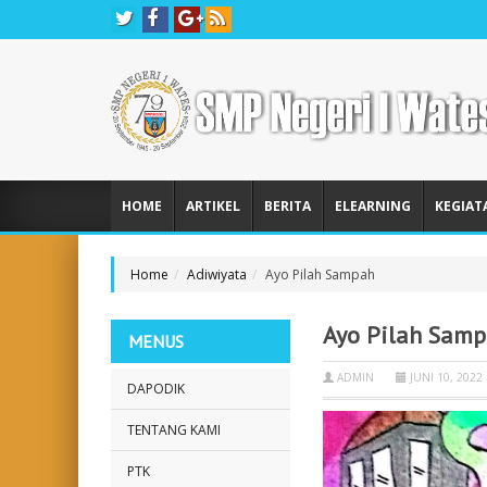
HOME
ARTIKEL
BERITA
ELEARNING
KEGIAT
Home
Adiwiyata
Ayo Pilah Sampah
Ayo Pilah Sam
MENUS
ADMIN
JUNI 10, 2022
DAPODIK
TENTANG KAMI
PTK