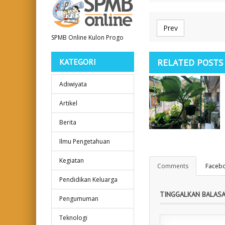
volume.
Prev
SPMB Online Kulon Progo
KATEGORI
RELATED POSTS
Adiwiyata
Artikel
Berita
Ilmu Pengetahuan
Kegiatan
Comments
Faceb
Pendidikan Keluarga
[PANTUN]
TINGGALKAN BALAS
Pengumuman
Lingkungan
Teknologi