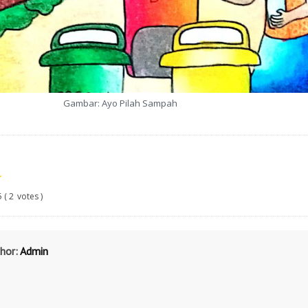
Gambar: Ayo Pilah Sampah
★
5
(
2
votes )
hor:
Admin