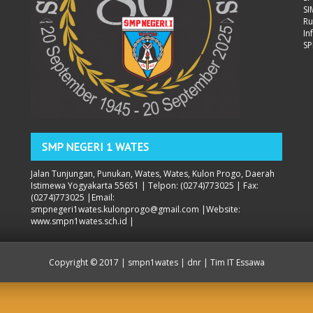
S
Ru
In
SP
SMP NEGERI 1 WATES
Jalan Tunjungan, Punukan, Wates, Wates, Kulon Progo, Daerah
Istimewa Yogyakarta 55651 | Telpon: (0274)773025 | Fax:
(0274)773025 |Email:
smpnegeri1wates.kulonprogo@gmail.com |Website:
www.smpn1wates.sch.id |
Copyright ©
2017 | smpn1wates
| dnr | Tim IT Essawa