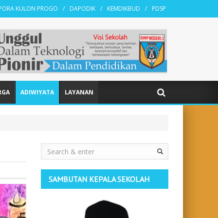
KPORA KULON PROGO
DAPODIK
KEMDIKBUD
PDSP
RGA
ADIWIYATA
LAYANAN
Search
SAMBUTAN KEPALA SEKOLAH