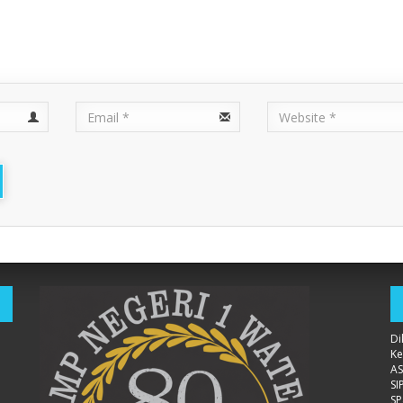
Email
URL
Di
K
AS
SI
S