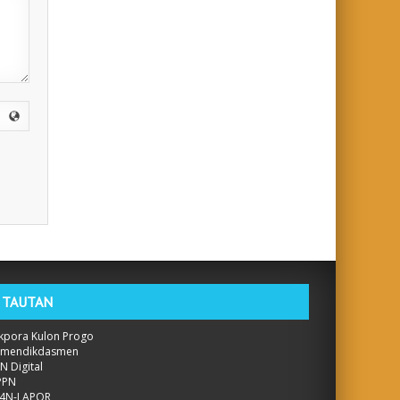
TAUTAN
kpora Kulon Progo
emendikdasmen
N Digital
PPN
P4N-LAPOR