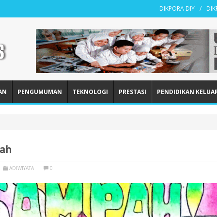
DIKPORA DIY
DI
AN
PENGUMUMAN
TEKNOLOGI
PRESTASI
PENDIDIKAN KELUA
pah
ADIWIYATA
0