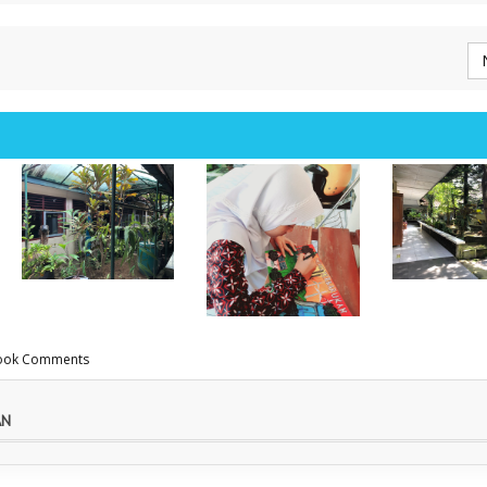
ook Comments
Pembuatan
[PANTUN] Jaga
Poster Tema
Menuju Sek
AN
Lingkungan
Lingkungan
Adiwiyata