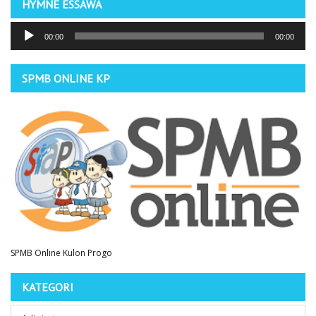
HYMNE ESSAWA
Pemutar
00:00
00:00
Audio
SPMB ONLINE KP
SPMB Online Kulon Progo
KATEGORI