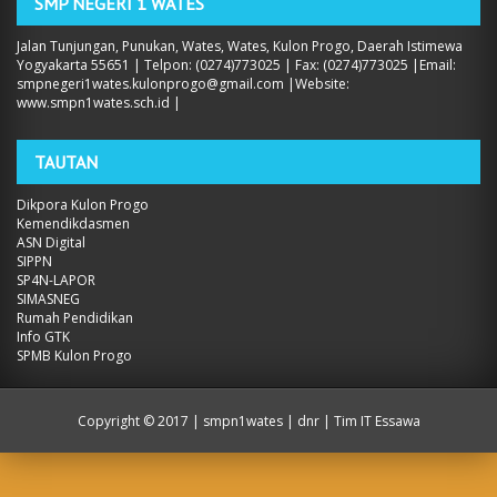
SMP NEGERI 1 WATES
Jalan Tunjungan, Punukan, Wates, Wates, Kulon Progo, Daerah Istimewa
Yogyakarta 55651 | Telpon: (0274)773025 | Fax: (0274)773025 |Email:
smpnegeri1wates.kulonprogo@gmail.com |Website:
www.smpn1wates.sch.id |
TAUTAN
Dikpora Kulon Progo
Kemendikdasmen
ASN Digital
SIPPN
SP4N-LAPOR
SIMASNEG
Rumah Pendidikan
Info GTK
SPMB Kulon Progo
Copyright ©
2017 | smpn1wates
| dnr | Tim IT Essawa