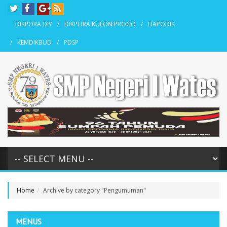
DIKPORA DIY
DIKPORA KULON PROGO
DAPODIK
KEMDIKBUD
PDSP
Home
Archive by category "Pengumuman"
MENUS