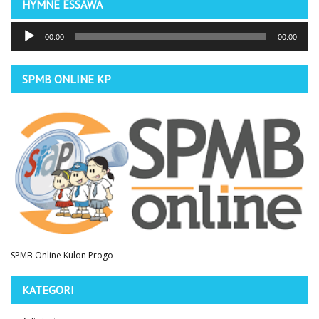
HYMNE ESSAWA
Pemutar
00:00
00:00
Audio
SPMB ONLINE KP
SPMB Online Kulon Progo
KATEGORI