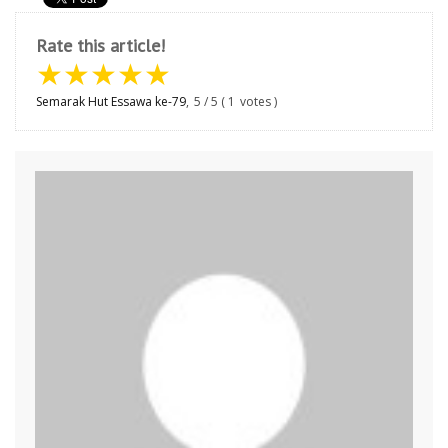
Rate this article!
★
★
★
★
★
Semarak Hut Essawa ke-79
,
5
/
5
(
1
votes )