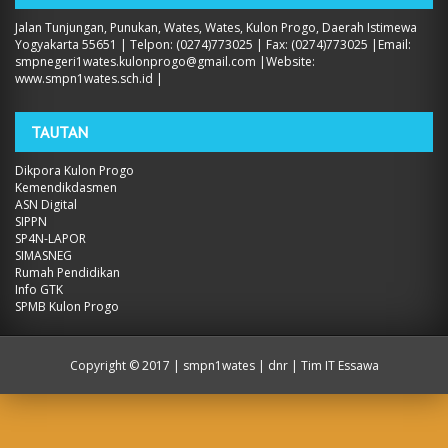
Jalan Tunjungan, Punukan, Wates, Wates, Kulon Progo, Daerah Istimewa
Yogyakarta 55651 | Telpon: (0274)773025 | Fax: (0274)773025 |Email:
smpnegeri1wates.kulonprogo@gmail.com |Website:
www.smpn1wates.sch.id |
TAUTAN
Dikpora Kulon Progo
Kemendikdasmen
ASN Digital
SIPPN
SP4N-LAPOR
SIMASNEG
Rumah Pendidikan
Info GTK
SPMB Kulon Progo
Copyright ©
2017 | smpn1wates
| dnr | Tim IT Essawa