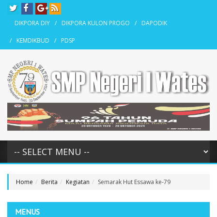
DIKPORA DIY
DIKPORA KULON PROGO
DAPODIK
KEMDIKBUD
PDSP
Home
Berita
Kegiatan
Semarak Hut Essawa ke-79
MENUS