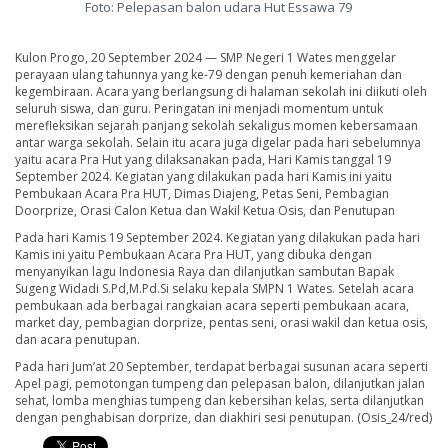
Foto: Pelepasan balon udara Hut Essawa 79
Kulon Progo, 20 September 2024 — SMP Negeri 1 Wates menggelar
perayaan ulang tahunnya yang ke-79 dengan penuh kemeriahan dan
kegembiraan. Acara yang berlangsung di halaman sekolah ini diikuti oleh
seluruh siswa, dan guru. Peringatan ini menjadi momentum untuk
merefleksikan sejarah panjang sekolah sekaligus momen kebersamaan
antar warga sekolah. Selain itu acara juga digelar pada hari sebelumnya
yaitu acara Pra Hut yang dilaksanakan pada, Hari Kamis tanggal 19
September 2024. Kegiatan yang dilakukan pada hari Kamis ini yaitu
Pembukaan Acara Pra HUT, Dimas Diajeng, Petas Seni, Pembagian
Doorprize, Orasi Calon Ketua dan Wakil Ketua Osis, dan Penutupan
Pada hari Kamis 19 September 2024. Kegiatan yang dilakukan pada hari
Kamis ini yaitu Pembukaan Acara Pra HUT, yang dibuka dengan
menyanyikan lagu Indonesia Raya dan dilanjutkan sambutan Bapak
Sugeng Widadi S.Pd,M.Pd.Si selaku kepala SMPN 1 Wates. Setelah acara
pembukaan ada berbagai rangkaian acara seperti pembukaan acara,
market day, pembagian dorprize, pentas seni, orasi wakil dan ketua osis,
dan acara penutupan.
Pada hari Jum’at 20 September, terdapat berbagai susunan acara seperti
Apel pagi, pemotongan tumpeng dan pelepasan balon, dilanjutkan jalan
sehat, lomba menghias tumpeng dan kebersihan kelas, serta dilanjutkan
dengan penghabisan dorprize, dan diakhiri sesi penutupan. (Osis_24/red)