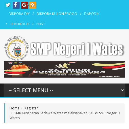
DIKPORA DIY
DIKPORA KULON PROGO
DAPODIK
KEMDIKBUD
PDSP
Home
Kegiatan
SMK Kesehatan Sadewa Wates melaksanakan PKL di SMP Negeri 1
Wates