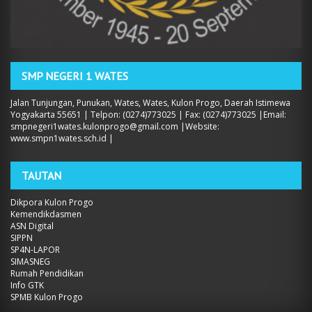
SMP NEGERI 1 WATES
Jalan Tunjungan, Punukan, Wates, Wates, Kulon Progo, Daerah Istimewa
Yogyakarta 55651 | Telpon: (0274)773025 | Fax: (0274)773025 |Email:
smpnegeri1wates.kulonprogo@gmail.com |Website:
www.smpn1wates.sch.id |
TAUTAN
Dikpora Kulon Progo
Kemendikdasmen
ASN Digital
SIPPN
SP4N-LAPOR
SIMASNEG
Rumah Pendidikan
Info GTK
SPMB Kulon Progo