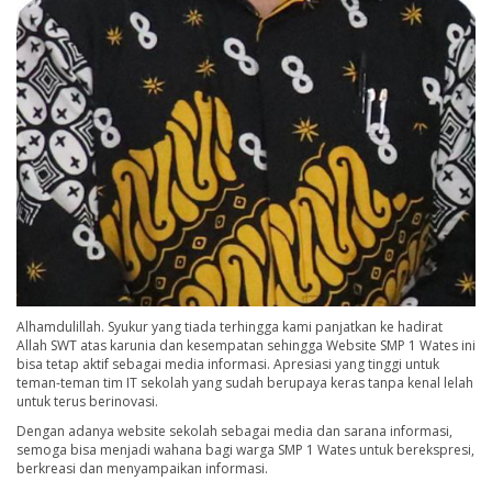
Alhamdulillah. Syukur yang tiada terhingga kami panjatkan ke hadirat
Allah SWT atas karunia dan kesempatan sehingga Website SMP 1 Wates ini
bisa tetap aktif sebagai media informasi. Apresiasi yang tinggi untuk
teman-teman tim IT sekolah yang sudah berupaya keras tanpa kenal lelah
untuk terus berinovasi.
Dengan adanya website sekolah sebagai media dan sarana informasi,
semoga bisa menjadi wahana bagi warga SMP 1 Wates untuk berekspresi,
berkreasi dan menyampaikan informasi.