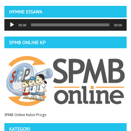
HYMNE ESSAWA
Pemutar
00:00
00:00
Audio
SPMB ONLINE KP
SPMB Online Kulon Progo
KATEGORI