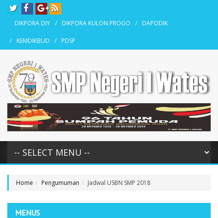
DIKPORA DIY
DIKPORA KULON PROGO
DAPODIK
KEMDIKBUD
PDSP
Home
Pengumuman
Jadwal USBN SMP 2018
MENUS