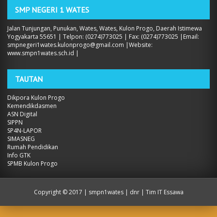
SMP NEGERI 1 WATES
Jalan Tunjungan, Punukan, Wates, Wates, Kulon Progo, Daerah Istimewa
Yogyakarta 55651 | Telpon: (0274)773025 | Fax: (0274)773025 |Email:
smpnegeri1wates.kulonprogo@gmail.com |Website:
www.smpn1wates.sch.id |
TAUTAN
Dikpora Kulon Progo
Kemendikdasmen
ASN Digital
SIPPN
SP4N-LAPOR
SIMASNEG
Rumah Pendidikan
Info GTK
SPMB Kulon Progo
Copyright ©
2017 | smpn1wates
| dnr | Tim IT Essawa