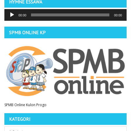
HYMNE ESSAWA
Pemutar
00:00
00:00
Audio
SPMB ONLINE KP
SPMB Online Kulon Progo
KATEGORI