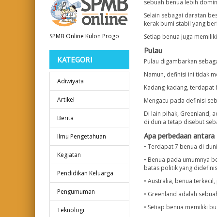
sebuah benua lebih domina
volume.
Selain sebagai daratan bes
kerak bumi stabil yang ber
SPMB Online Kulon Progo
Setiap benua juga memilik
Pulau
KATEGORI
Pulau digambarkan sebagai 
Namun, definisi ini tidak
Adiwiyata
Kadang-kadang, terdapat 
Artikel
Mengacu pada definisi seb
Di lain pihak, Greenland,
Berita
di dunia tetap disebut seb
Apa perbedaan antara
Ilmu Pengetahuan
• Terdapat 7 benua di dun
Kegiatan
• Benua pada umumnya beru
batas politik yang didefin
Pendidikan Keluarga
• Australia, benua terkeci
Pengumuman
• Greenland adalah sebuah
• Setiap benua memiliki bu
Teknologi