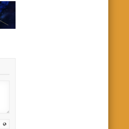
ager
t
Planet