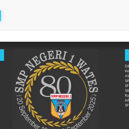
Di
K
AS
SI
S
S
Ru
In
SP