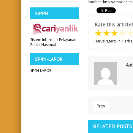
Sumber:
http://Amazine.c
SIPPN
Rate this article!
★
★
★
★
Sistem Informasi Pelayanan
Harus Ngerti, Ini Perb
Publik Nasional
SP4N-LAPOR
Aut
SP4N-LAPOR!
Prev
RELATED POSTS