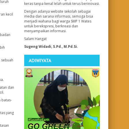
eluruh
keras tanpa kenal lelah untuk terus berinovasi.
Dengan adanya website sekolah sebagai
an kecil
media dan sarana informasi, semoga bisa
menjadi wahana bagi warga SMP 1 Wates
untuk berekspresi, berkreasi dan
menyampaikan informasi.
 badan
Salam Hangat
Sugeng Widadi, S.Pd., M.Pd.Si.
bih
ADIWIYATA
i sebuah
ka.
atan dan
il.
 batas-
atas yang
atasan