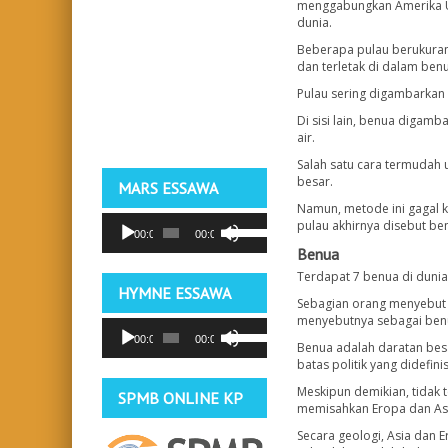
menggabungkan Amerika Uta
dunia.
Beberapa pulau berukuran 
dan terletak di dalam ben
Pulau sering digambarkan s
Di sisi lain, benua diga
air.
Salah satu cara termudah
besar.
MARS ESSAWA
Namun, metode ini gagal 
Pemutar
Gunakan
pulau akhirnya disebut be
00:00
00:00
Audio
Anak
Benua
Panah
Atas/Bawah
Terdapat 7 benua di dunia y
untuk
HYMNE ESSAWA
Sebagian orang menyebut 
menaikkan
menyebutnya sebagai benua
atau
Pemutar
Gunakan
menurunkan
00:00
00:00
Audio
Anak
Benua adalah daratan besa
volume.
Panah
batas politik yang didefini
Atas/Bawah
Meskipun demikian, tidak 
untuk
SPMB ONLINE KP
memisahkan Eropa dan Asia
menaikkan
atau
Secara geologi, Asia dan 
menurunkan