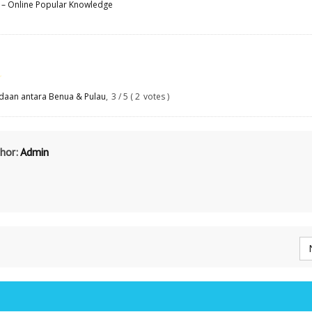
o – Online Popular Knowledge
★
edaan antara Benua & Pulau
,
3
/
5
(
2
votes )
hor:
Admin