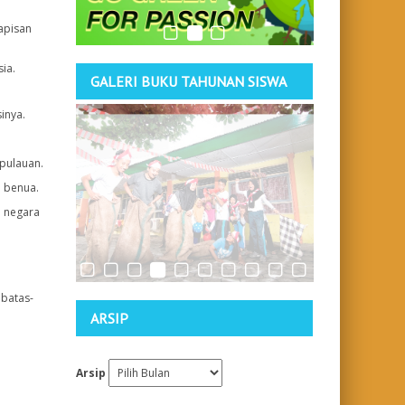
lapisan
ia.
GALERI BUKU TAHUNAN SISWA
inya.
pulauan.
i benua.
n negara
 batas-
ARSIP
Arsip