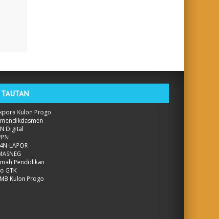
TAUTAN
kpora Kulon Progo
emendikdasmen
N Digital
PPN
P4N-LAPOR
IMASNEG
mah Pendidikan
fo GTK
MB Kulon Progo