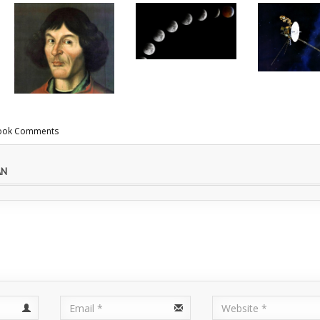
Apa itu Voy
ook Comments
Siapa Nicolaus
Gerhana Bulan :
2? Pesawa
Copernicus? Kisah
Pengertian,
Antariksa
Pencetus Teori
Proses, dan
Pengamat 
AN
Heliosentris
Jenisnya
Terluar
Email
URL