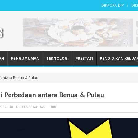
DIKPORA DIY
DI
AN
PENGUMUMAN
TEKNOLOGI
PRESTASI
PENDIDIKAN KELUA
n antara Benua & Pulau
Ini Perbedaan antara Benua & Pulau
2017
ILMU PENGETAHUAN
0