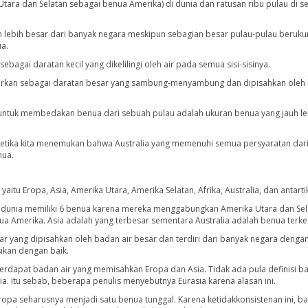
ra dan Selatan sebagai benua Amerika) di dunia dan ratusan ribu pulau di s
lebih besar dari banyak negara meskipun sebagian besar pulau-pulau berukur
ua.
ebagai daratan kecil yang dikelilingi oleh air pada semua sisi-sisinya.
mbarkan sebagai daratan besar yang sambung-menyambung dan dipisahkan oleh
 untuk membedakan benua dari sebuah pulau adalah ukuran benua yang jauh le
ketika kita menemukan bahwa Australia yang memenuhi semua persyaratan dar
nua.
aitu Eropa, Asia, Amerika Utara, Amerika Selatan, Afrika, Australia, dan antarti
dunia memiliki 6 benua karena mereka menggabungkan Amerika Utara dan Sel
 Amerika. Asia adalah yang terbesar sementara Australia adalah benua terkec
r yang dipisahkan oleh badan air besar dan terdiri dari banyak negara dengan
sikan dengan baik.
terdapat badan air yang memisahkan Eropa dan Asia. Tidak ada pula definisi b
. Itu sebab, beberapa penulis menyebutnya Eurasia karena alasan ini.
Eropa seharusnya menjadi satu benua tunggal. Karena ketidakkonsistenan ini, b