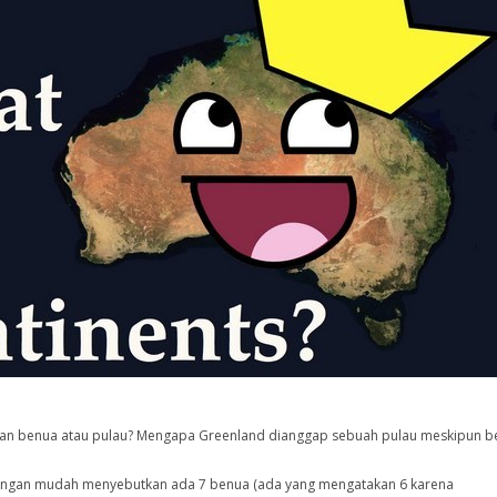
an benua atau pulau? Mengapa Greenland dianggap sebuah pulau meskipun b
engan mudah menyebutkan ada 7 benua (ada yang mengatakan 6 karena