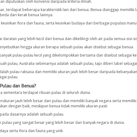
n diputuskan oleh konvensi daripada kriteria ilmiah.
ar, terdapat beberapa karakteristik lain dari benua. Benua dianggap memiliki 
beda dari kerak benua lainnya.
i keunikan flora dan fauna, serta keunikan budaya dari berbagai populasi manus
daratan yang lebih kecil dari benua dan dikelilingi oleh air pada semua sisi-sis
 menyebutkan hingga ukuran berapa sebuah pulau akan disebut sebagai benua.
banyak pulau-pulau kecil yang dikelompokkan bersama dan disebut sebagai ke
uah pulau, Australia sebenarnya adalah sebuah pulau, tapi diberi label sebaga
 adalah pulau raksasa dan memiliki ukuran jauh lebih besar daripada kebanyaka
agai pulau.
 Pulau dan Benua?
ia sementara terdapat ribuan pulau di seluruh dunia.
kuran jauh lebih besar dari pulau dan memiliki banyak negara serta memiliki
isikan dengan baik, meskipun benua tidak memiliki ukuran pasti
l, pada dasarnya adalah sebuah pulau.
 pulau yang sangat besar yang lebih besar dari banyak negara di dunia.
daya serta flora dan fauna yang unik.